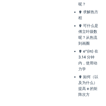
呢？
求解热方
程
可什么是
傅立叶级数
呢？从热流
到画圈
e^(iπ) 在
3.14 分钟
内，使用动
力学
如何（以
及为什么）
提高 e 的矩
阵次方