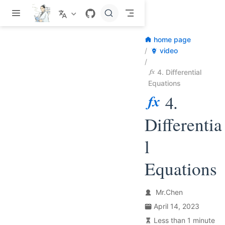
Skip to main content
home page
video
4. Differential
Equations
4.
Differentia
l
Equations
Mr.Chen
April 14, 2023
Less than 1 minute